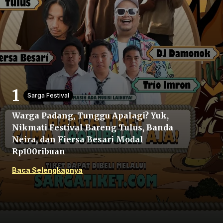
Beranda
Sarga Festival
Warga Padang, Tunggu Apalagi? Yuk,
Bagikan
Nikmati Festival Bareng Tulus, Banda
Neira, dan Fiersa Besari Modal
Sebelumnya
Rp100ribuan
Baca Selengkapnya
Selanjutnya
Menu