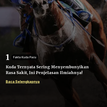
Beranda
Bagikan
Fakta Kuda Pacu
Kuda Ternyata Sering Menyembunyikan
Sebelumnya
Rasa Sakit, Ini Penjelasan Ilmiahnya!
Baca Selengkapnya
Selanjutnya
Menu