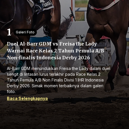
Galeri Foto
Duel Al-Barr GDM vs Freisa the Lady
Beranda
Warnai Race Kelas 2 Tahun Pemula A/B
Non-finalis Indonesia Derby 2026
Bagikan
Al-Barr GDM menundukkan Freisa the Lady dalam duel
sengit di lintasan lurus terakhir pada Race Kelas 2
Tahun Pemula A/B Non Finalis Divisi 1 IHR Indonesia
Sebelumnya
Derby 2026. Simak momen terbaiknya dalam galeri
foto.
Baca Selengkapnya
Selanjutnya
Menu