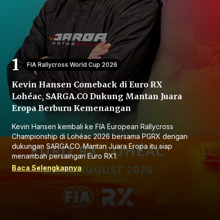
FIA Rallycross World Cup 2026
Kevin Hansen Comeback di Euro RX
Beranda
Lohéac, SARGA.CO Dukung Mantan Juara
Eropa Berburu Kemenangan
Bagikan
Kevin Hansen kembali ke FIA European Rallycross
Championship di Lohéac 2026 bersama PGRX dengan
Sebelumnya
dukungan SARGA.CO. Mantan Juara Eropa itu siap
menambah persaingan Euro RX1.
Baca Selengkapnya
Selanjutnya
Menu