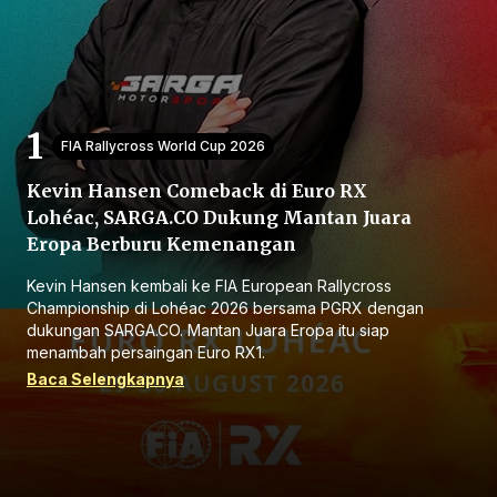
FIA Rallycross World Cup 2026
Kevin Hansen Comeback di Euro RX
Beranda
Lohéac, SARGA.CO Dukung Mantan Juara
Eropa Berburu Kemenangan
Bagikan
Kevin Hansen kembali ke FIA European Rallycross
Championship di Lohéac 2026 bersama PGRX dengan
Sebelumnya
dukungan SARGA.CO. Mantan Juara Eropa itu siap
menambah persaingan Euro RX1.
Baca Selengkapnya
Selanjutnya
Menu