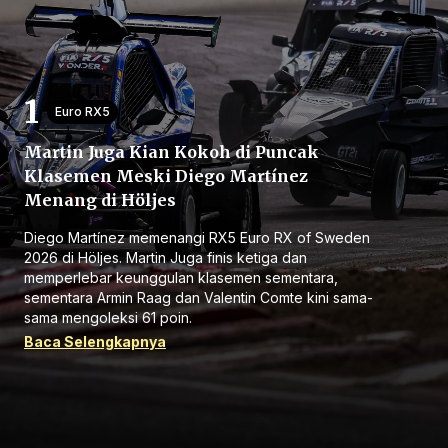
Euro RX5
Martin Juga Kian Kokoh di Puncak
Beranda
Klasemen Meski Diego Martínez
Menang di Höljes
Bagikan
Diego Martínez memenangi RX5 Euro RX of Sweden
2026 di Höljes. Martin Juga finis ketiga dan
memperlebar keunggulan klasemen sementara,
Sebelumnya
sementara Armin Raag dan Valentin Comte kini sama-
sama mengoleksi 61 poin.
Baca Selengkapnya
Selanjutnya
Menu