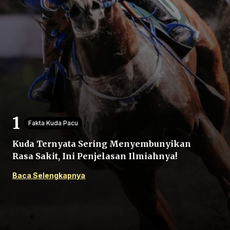
Beranda
Bagikan
Fakta Kuda Pacu
Kuda Ternyata Sering Menyembunyikan
Sebelumnya
Rasa Sakit, Ini Penjelasan Ilmiahnya!
Baca Selengkapnya
Selanjutnya
Menu